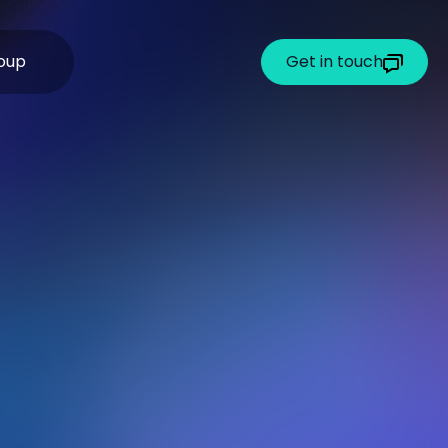
oup
Get in touch