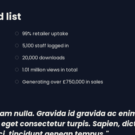
 list
99% retailer uptake
5,100 staff logged in
20,000 downloads
1.01 million views in total
Generating over £750,000 in sales
uam nulla. Gravida id gravida ac eni
eget consectetur turpis. Sapien, di
ci, tincidunt aenean tempus."