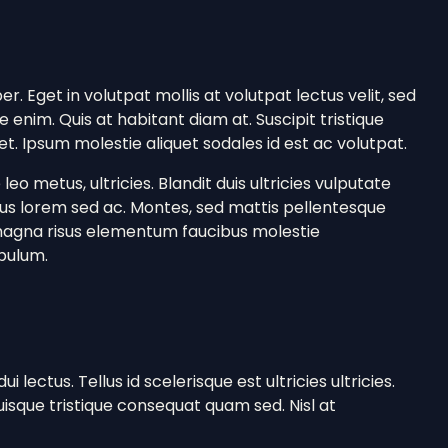
r. Eget in volutpat mollis at volutpat lectus velit, sed
 enim. Quis at habitant diam at. Suscipit tristique
iet. Ipsum molestie aliquet sodales id est ac volutpat.
o metus, ultricies. Blandit duis ultricies vulputate
llus lorem sed ac. Montes, sed mattis pellentesque
magna risus elementum faucibus molestie
ibulum.
i lectus. Tellus id scelerisque est ultricies ultricies.
. Quisque tristique consequat quam sed. Nisl at