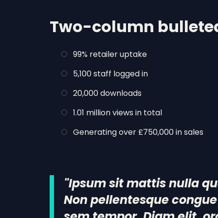
Two-column bulleted
99% retailer uptake
5,100 staff logged in
20,000 downloads
1.01 million views in total
Generating over £750,000 in sales
"Ipsum sit mattis nulla q
Non pellentesque congue 
sem tempor. Diam elit, or